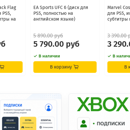
ack Flag
EA Sports UFC 6 (диск для
Marvel Cos
 PS5,
PS5, полностью на
для PS5, 
итры на
английском языке)
субтитры 
5 890.00 руб
3 390.00 
уб
5 790.00 руб
3 290
В наличии
В налич
В корзину
В 