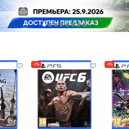
-2%
-3%