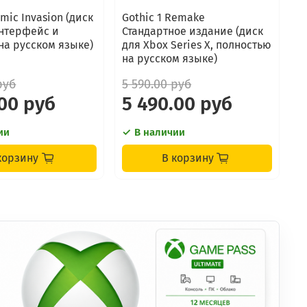
mic Invasion (диск
Gothic 1 Remake
R
интерфейс и
Стандартное издание (диск
(
на русском языке)
для Xbox Series X, полностью
S
на русском языке)
р
руб
5 590.00 руб
5
.00 руб
5 490.00 руб
4
ии
В наличии
корзину
В корзину