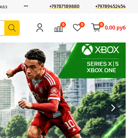
+79787189880
+79789452454
каз
0
0
0
0.00 руб