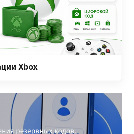
ации Xbox
чения резервных кодов.