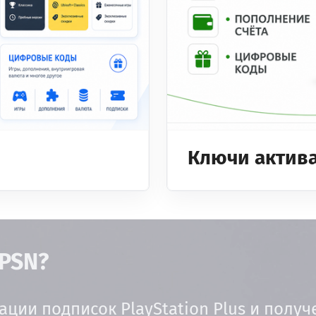
Ключи актив
 PSN?
ации подписок PlayStation Plus и полу