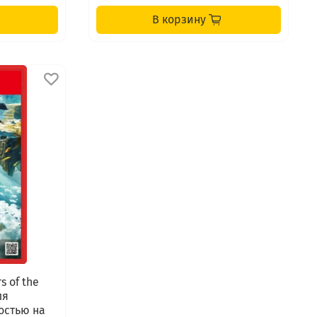
В корзину
s of the
ля
ностью на