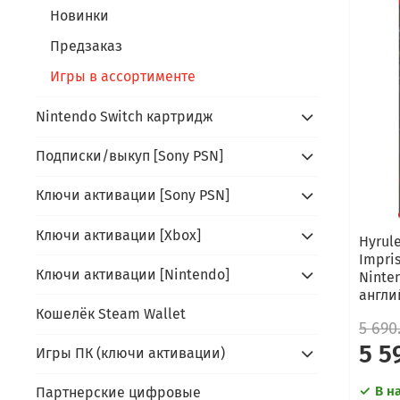
Новинки
Предзаказ
Игры в ассортименте
Nintendo Switch картридж
Подписки/выкуп [Sony PSN]
Ключи активации [Sony PSN]
Ключи активации [Xbox]
Hyrule
Impri
Ключи активации [Nintendo]
Ninte
англи
Кошелёк Steam Wallet
5 690
5 5
Игры ПК (ключи активации)
В н
Партнерские цифровые