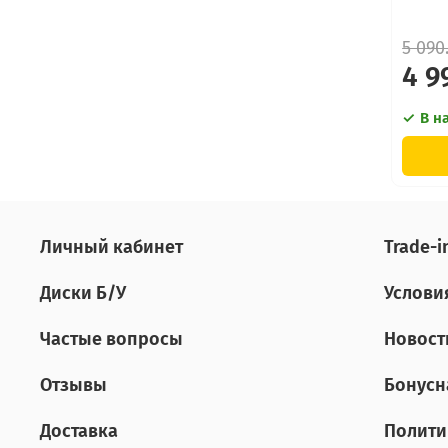
5 090
4 9
В н
Личный кабинет
Tradе-i
Диски Б/У
Услови
Частые вопросы
Новост
Отзывы
Бонусн
Доставка
Полити