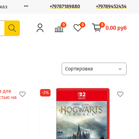
+79787189880
+79789452454
каз
0
0
0
0.00 руб
-3%