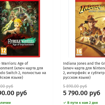
 Warriors: Age of
Indiana Jones and the Gr
sonment (ключ-карта для
(ключ-карта для Ninten
ndo Switch 2, полностью на
2, интерфейс и субтит
йском языке)
русском языке)
.00 руб
5 890.00 руб
90.00 руб
5 790.00 руб
аличии
В пути к нам 2 дня