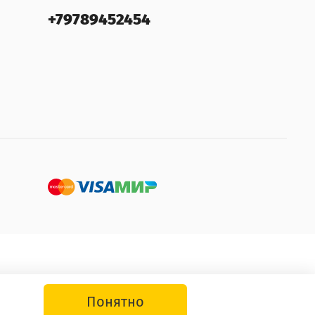
+79789452454
Понятно