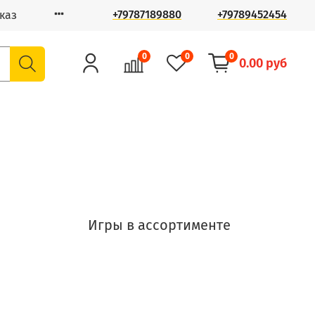
+79787189880
+79789452454
каз
0
0
0
0.00 руб
Игры в ассортименте