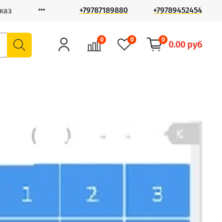
+79787189880
+79789452454
каз
0
0
0
0.00 руб