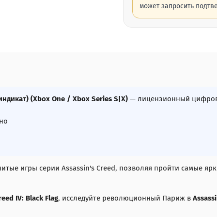
может запросить подтв
индикат) (Xbox One / Xbox Series S|X)
— лицензионный цифрово
но
итые игры серии Assassin's Creed, позволяя пройти самые яр
reed IV: Black Flag
, исследуйте революционный Париж в
Assassi