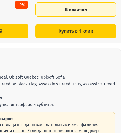
-9%
В наличии
Купить в 1 клик
eal, Ubisoft Quebec, Ubisoft Sofia
Creed IV: Black Flag, Assassin's Creed Unity, Assassin's Creed
ия
учка, интерфейс и субтитры
варов:
совпадать с данными плательщика: имя, фамилия,
ния и e-mail. Если данные отличаются, менеджер