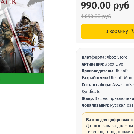
990.00 руб
1 090.00 руб
В корзину
Платформа:
Xbox Store
Активация:
Xbox Live
Производитель:
Ubisoft
Разработчик:
Ubisoft Montr
Состав набора:
Assassin's 
Syndicate
Жанр:
Экшен, приключен
Локализация:
Русская озв
Важно для цифровых то
Данные заказа должны 
телефон, город прожива