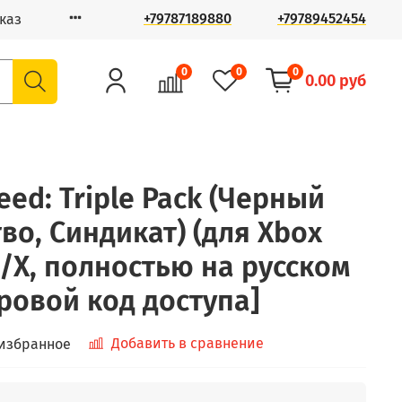
+79787189880
+79789452454
каз
0
0
0
0.00 руб
reed: Triple Pack (Черный
во, Синдикат) (для Xbox
S/X, полностью на русском
ровой код доступа]
Добавить в сравнение
 избранное