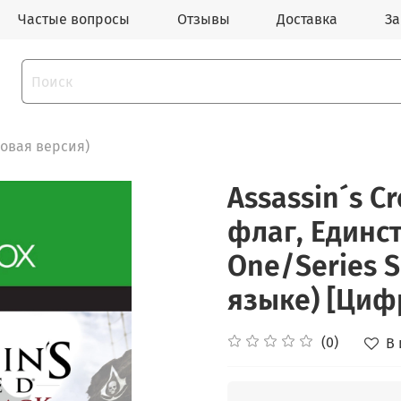
Частые вопросы
Отзывы
Доставка
За
овая версия)
Assassin´s C
флаг, Единст
One/Series 
языке) [Циф
(0)
В