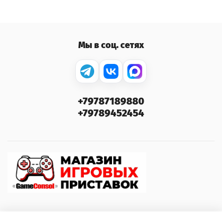
Мы в соц. сетях
+79787189880
+79789452454