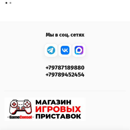
Мы в соц. сетях
+79787189880
+79789452454