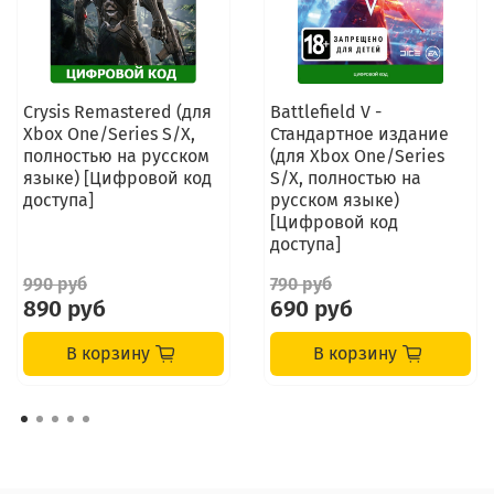
Crysis Remastered (для
Battlefield V -
Xbox One/Series S/X,
Стандартное издание
полностью на русском
(для Xbox One/Series
языке) [Цифровой код
S/X, полностью на
доступа]
русском языке)
[Цифровой код
доступа]
990 руб
790 руб
890 руб
690 руб
В корзину
В корзину