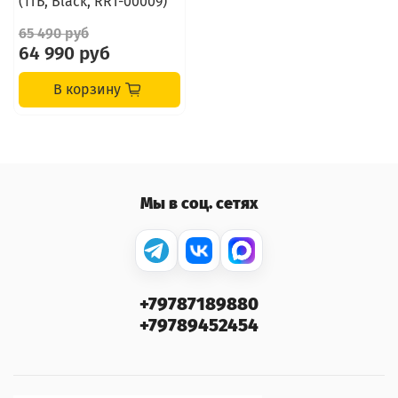
(1ТБ, Black, RRT-00009)
65 490 руб
64 990 руб
В корзину
Мы в соц. сетях
+79787189880
+79789452454