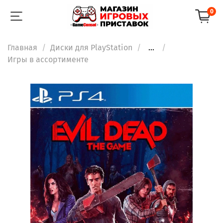
0
Главная
Диски для PlayStation
...
Игры в ассортименте