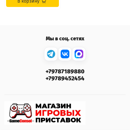
В корзину
Мы в соц. сетях
+79787189880
+79789452454