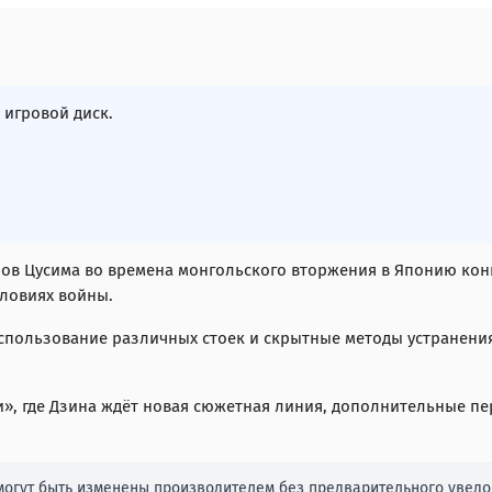
игровой диск.
стров Цусима во времена монгольского вторжения в Японию конц
словиях войны.
 использование различных стоек и скрытные методы устранен
ки», где Дзина ждёт новая сюжетная линия, дополнительные п
огут быть изменены производителем без предварительного уведом