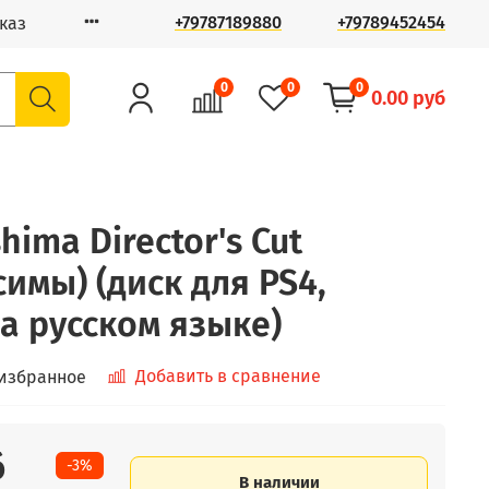
+79787189880
+79789452454
каз
0
0
0
0.00 руб
hima Director's Cut
имы) (диск для PS4,
а русском языке)
Добавить в сравнение
 избранное
б
-3%
В наличии