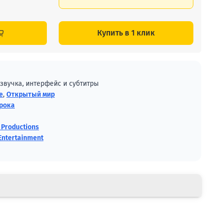
Купить в 1 клик
 озвучка, интерфейс и субтитры
е
,
Открытый мир
грока
 Productions
 Entertainment