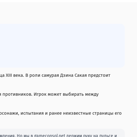
а XIII века. В роли самурая Дзина Сакая предстоит
ия противников. Игрок может выбирать между
ерсонажи, испытания и ранее неизвестные страницы его
ления. Но мы в gameconsol.net держим руку на пульсе и