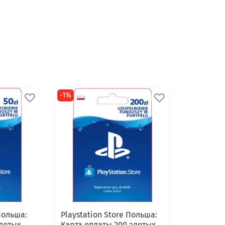
-1%
 Польша:
Playstation Store Польша:
злотых
Карта оплаты 200 злотых