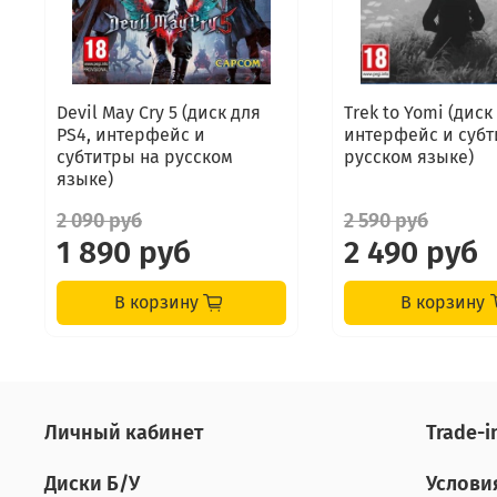
Devil May Cry 5 (диск для
Trek to Yomi (диск
PS4, интерфейс и
интерфейс и субт
субтитры на русском
русском языке)
языке)
2 090 руб
2 590 руб
1 890 руб
2 490 руб
В корзину
В корзину
Личный кабинет
Tradе-i
Диски Б/У
Услови