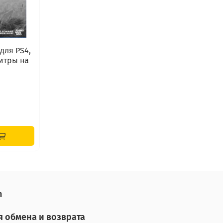
 для PS4,
итры на
n
я обмена и возврата