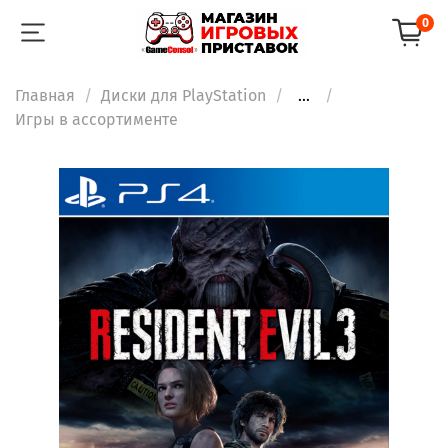
0
Главная
Диски для PlayStation
...
Игры в ассортименте