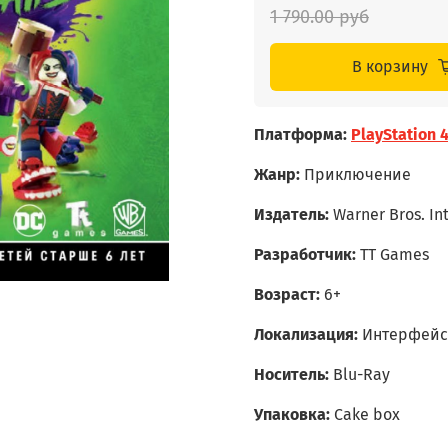
1 790.00 руб
В корзину
Платформа:
PlayStation 
Жанр:
Приключение
Издатель:
Warner Bros. In
Разработчик:
TT Games
Возраст:
6+
Локализация:
Интерфейс 
Носитель:
Blu-Ray
Упаковка:
Cake box