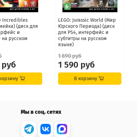
 Incredibles
LEGO: Jurassic World (Мир
мейка) (диск для
Юрского Периода) (диск
ерфейс и
для PS4, интерфейс и
 на русском
субтитры на русском
языке)
б
1 690 руб
 руб
1 590 руб
корзину
В корзину
Мы в соц. сетях