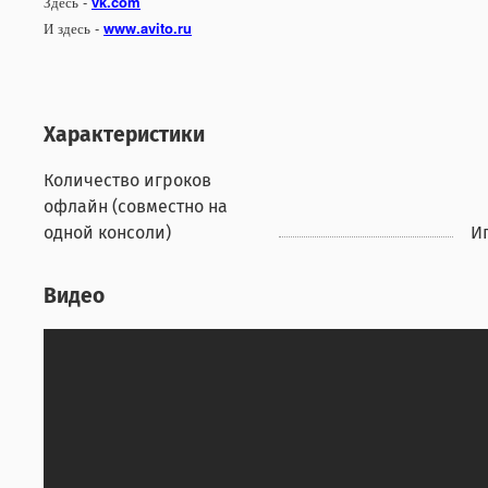
Здесь -
vk.com
И здесь -
www.avito.ru
Характеристики
Количество игроков
офлайн (совместно на
одной консоли)
Иг
Видео