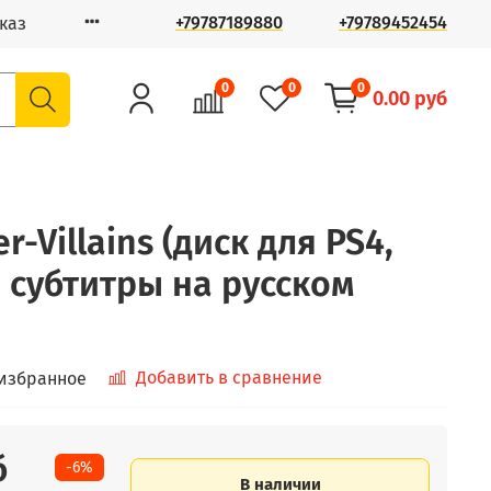
+79787189880
+79789452454
каз
0
0
0
0.00 руб
r-Villains (диск для PS4,
 субтитры на русском
Добавить в сравнение
 избранное
б
-6%
В наличии