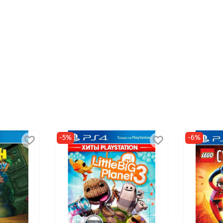
-5%
-6%