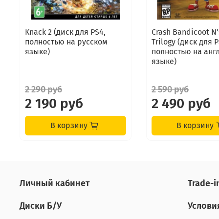
Knack 2 (диск для PS4,
Crash Bandicoot N
полностью на русском
Trilogy (диск для P
языке)
полностью на анг
языке)
2 290 руб
2 590 руб
2 190 руб
2 490 руб
В корзину
В корзину
Личный кабинет
Tradе-i
Диски Б/У
Услови