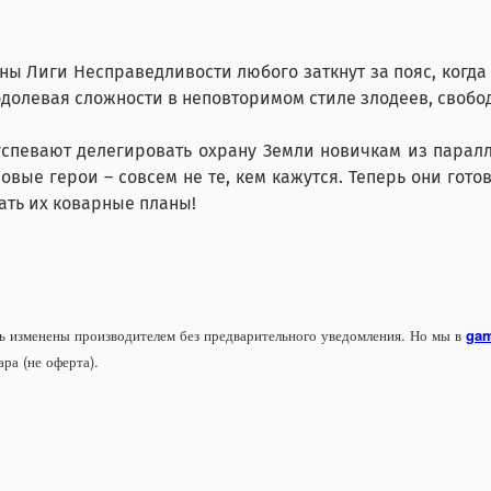
ы Лиги Несправедливости любого заткнут за пояс, когда д
одолевая сложности в неповторимом стиле злодеев, свобо
успевают делегировать охрану Земли новичкам из паралл
новые герои – совсем не те, кем кажутся. Теперь они го
ать их коварные планы!
 изменены производителем без предварительного уведомления. Но мы в
gam
ра (не оферта).