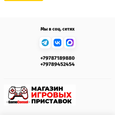
Мы в соц. сетях
+79787189880
+79789452454