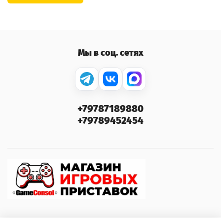
Мы в соц. сетях
+79787189880
+79789452454