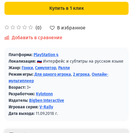
Купить в 1 клик
В избранное
(0)
Добавить в сравнение
Платформа:
PlayStation 4
Локализация:
🇷🇺 Интерфейс и субтитры на русском языке
Жанр:
Гонки
,
Симулятор
,
Ралли
Режим игры:
Для одного игрока
,
2 игрока
,
Онлайн-
мультиплеер
Возраст:
3+
Разработчик:
Kylotonn
Издатель:
Bigben Interactive
Игровая серия:
V-Rally
Дата выхода:
11.09.2018 г.