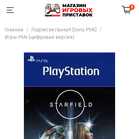
0
Главная
Подписки/выкуп [Sony PSN]
Игры PSN (цифровая версия)