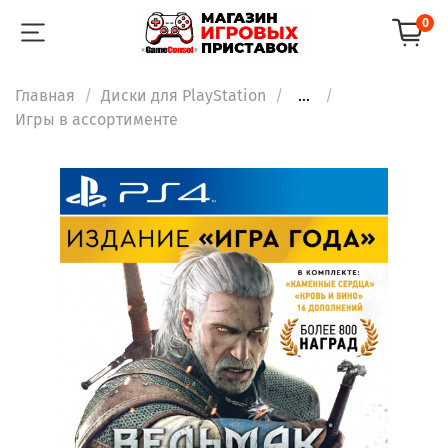
0
Главная
Диски для PlayStation
...
Игры в ассортименте