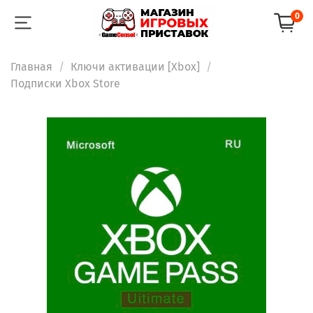
0
Главная
Ключи активации [Xbox]
Подписки Xbox Store