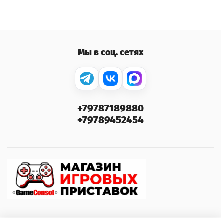
Мы в соц. сетях
+79787189880
+79789452454