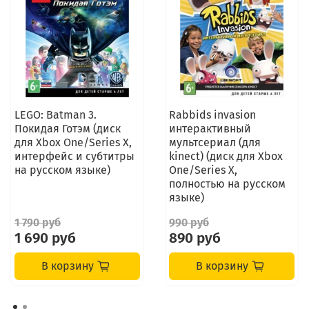
LEGO: Batman 3.
Rabbids invasion
Покидая Готэм (диск
интерактивный
для Xbox One/Series X,
мультсериал (для
интерфейс и субтитры
kinect) (диск для Xbox
на русском языке)
One/Series X,
полностью на русском
языке)
1 790 руб
990 руб
1 690 руб
890 руб
В корзину
В корзину