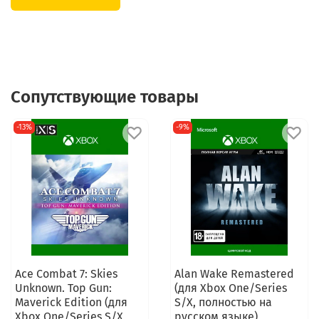
Сопутствующие товары
-13%
-9%
Ace Combat 7: Skies
Alan Wake Remastered
Unknown. Top Gun:
(для Xbox One/Series
Maverick Edition (для
S/X, полностью на
Xbox One/Series S/X,
русском языке)