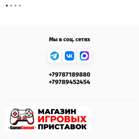
Мы в соц. сетях
+79787189880
+79789452454