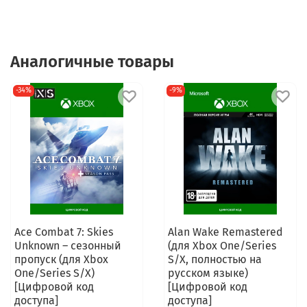
Аналогичные товары
-34%
-9%
Ace Combat 7: Skies
Alan Wake Remastered
Unknown – сезонный
(для Xbox One/Series
пропуск (для Xbox
S/X, полностью на
One/Series S/X)
русском языке)
[Цифровой код
[Цифровой код
доступа]
доступа]