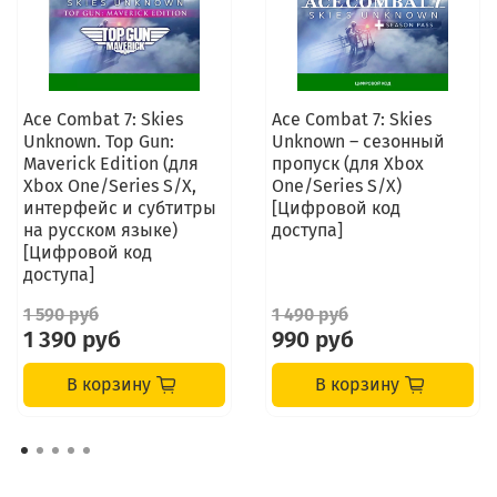
Ace Combat 7: Skies
Ace Combat 7: Skies
Unknown. Top Gun:
Unknown – сезонный
Maverick Edition (для
пропуск (для Xbox
Xbox One/Series S/X,
One/Series S/X)
интерфейс и субтитры
[Цифровой код
на русском языке)
доступа]
[Цифровой код
доступа]
1 590 руб
1 490 руб
1 390 руб
990 руб
В корзину
В корзину