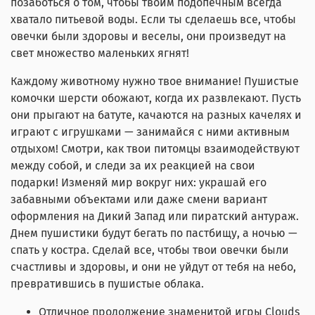
позаботься о том, чтобы твоим подопечным всегда
хватало питьевой воды. Если ты сделаешь все, чтобы
овечки были здоровы и веселы, они произведут на
свет множество маленьких ягнят!
Каждому животному нужно твое внимание! Пушистые
комочки шерсти обожают, когда их развлекают. Пусть
они прыгают на батуте, качаются на разных качелях и
играют с игрушками — занимайся с ними активным
отдыхом! Смотри, как твои питомцы взаимодействуют
между собой, и следи за их реакцией на свои
подарки! Изменяй мир вокруг них: украшай его
забавными объектами или даже смени вариант
оформления на Дикий Запад или пиратский антураж.
Днем пушистики будут бегать по пастбищу, а ночью —
спать у костра. Сделай все, чтобы твои овечки были
счастливы и здоровы, и они не уйдут от тебя на небо,
превратившись в пушистые облака.
Отличное продолжение знаменитой игры Clouds