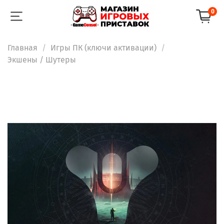
0
Главная
Игры ПК (ключи активации)
Экшены / Шутеры