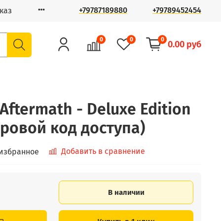
+79787189880
+79789452454
каз
0
0
0
0.00 руб
Aftermath - Deluxe Edition
фровой код доступа)
Добавить в сравнение
 избранное
В наличии