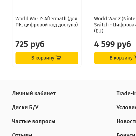
World War Z: Aftermath (для
World War Z (Nint
ПК, цифровой код доступа)
Switch - Цифрова
(EU)
725 руб
4 599 руб
В корзину
В корзину
Личный кабинет
Tradе-i
Диски Б/У
Услови
Частые вопросы
Новост
Отзывы
Бонусн