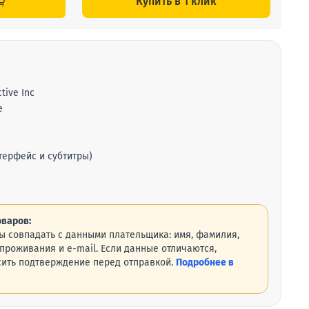
Купить в 1 клик
tive Inc
e
терфейс и субтитры)
варов:
ы совпадать с данными плательщика: имя, фамилия,
проживания и e-mail. Если данные отличаются,
ить подтверждение перед отправкой.
Подробнее в