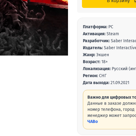
В корзину
Платформа:
PC
Активация:
Steam
Разработчик:
Saber Interac
Издатель:
Saber Interactiv
Жанр:
Экшен
Возраст:
18+
Локализация:
Русский (ин
Регион:
СНГ
Дата выхода:
21.09.2021
Важно для цифровых то
Данные в заказе должн
номер телефона, город 
менеджер может запрос
ЧАВо