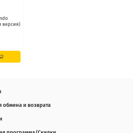
endo
я версия)
n
я обмена и возврата
и
ая программа/Скидки